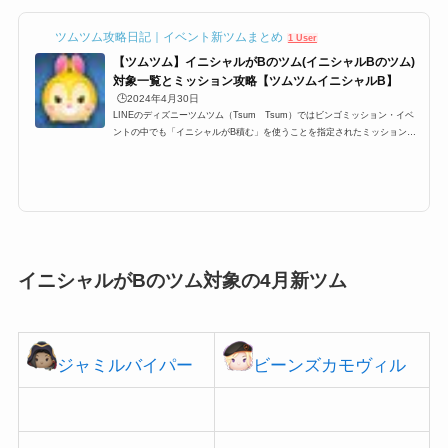
ツムツム攻略日記｜イベント新ツムまとめ
1 User
【ツムツム】イニシャルがBのツム(イニシャルBのツム)
対象一覧とミッション攻略【ツムツムイニシャルB】
🕒️2024年4月30日
LINEのディズニーツムツム（Tsum Tsum）ではビンゴミッション・イベ
ントの中でも「イニシャルがB積む」を使うことを指定されたミッションが
登場します。そこで今回はツムツムイニシャルがBのツムを使うミッション
が一番多く登場し、難易度も高いビンゴ15枚目の「イニシャルBのツムを使
って1プレイで1800コイン稼ごう」、「イニシャルBのツムを使って1プレイ
で240コンボしよう」、「イニシャルがBのツムを使って1プレイで8回フィ
ーバーしよう」、「イニシャルがBのツムを使って1プレイで5,500,000点稼
ごう」の攻略情報です。ツムツムイ...
イニシャルがBのツム対象の4月新ツム
ジャミルバイパー
ビーンズカモヴィル