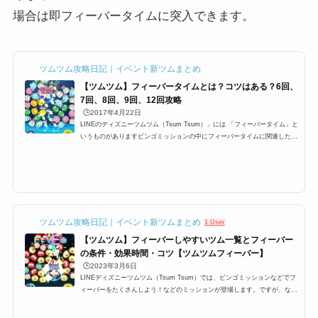
場合は即フィーバータイムに突入できます。
ツムツム攻略日記｜イベント新ツムまとめ
【ツムツム】フィーバータイムとは？コツはある？6回、
7回、8回、9回、12回攻略
🕒️2017年4月22日
LINEのディズニーツムツム（Tsum Tsum）」には 「フィーバータイム」と
いうものがありますビンゴミッションの中にフィーバータイムに関連したミ
ッションが多数ありますが 特に1プレイで○回フィーバーするっていうミッ
ションがあり どうすればフィーバーに入るのか？ フィーバーに継続する時
間などを攻略していきます フィーバータイムとは？突入するにはまずフィ
ーバーに突入するにはフィーバーゲージと呼ばれる ゲージを貯めなけれ
ば、フィーバータイムに突入できませんこのゲージが満タンになるとフィー
バータイムに入ることが出来ま...
ツムツム攻略日記｜イベント新ツムまとめ
1 User
【ツムツム】フィーバーしやすいツム一覧とフィーバー
の条件・効果時間・コツ【ツムツムフィーバー】
🕒️2023年3月6日
LINEディズニーツムツム（Tsum Tsum）では、ビンゴミッションなどでフ
ィーバーをたくさんしよう！などのミッションが登場します。ですが、なか
なかツムツムフィーバーをたくさんするにはコツが必要です。特に6回、7
回、8回、9回と指定数が多いミッションも登場するのですが、ここでは、そ