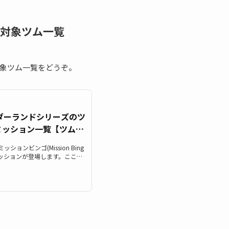
の対象ツム一覧
象ツム一覧をどうぞ。
ダーランドシリーズのツ
ミッション一覧【ツムツ
ッションビンゴ(Mission Bing
ッションが登場します。ここで
ツムツムツイステシリーズ)のツ
ツムツイステツムの対象ツムを
テッドワンダーランドシリーズ
ョンもぜひご覧ください。「ツイ
イステツム)」一覧「ツイステッ