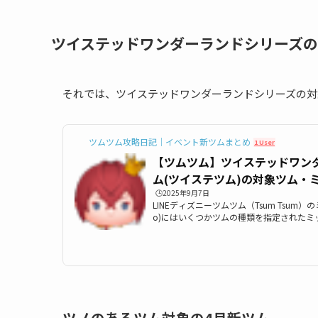
ツイステッドワンダーランドシリーズ
それでは、ツイステッドワンダーランドシリーズの対
ツムツム攻略日記｜イベント新ツムまとめ
1 User
【ツムツム】ツイステッドワン
ム(ツイステツム)の対象ツム・
ムツイステ】
🕒️2025年9月7日
LINEディズニーツムツム（Tsum Tsum）のミ
o)にはいくつかツムの種類を指定されたミ
は「ツイステッドワンダーランドシリーズ(
ム」一覧の最新版をまとめています。ツム
知りたい時にぜひ利用して下さい。ツイス
(ツイステシリーズ)のツムを使う全ミッシ
ステッドワンダーランドシリーズのツム(ツ
ドワンダーランドシリーズのツ...
ツノのあるツム対象の4月新ツム