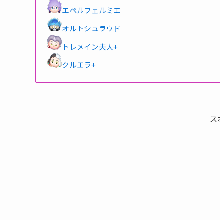
エペルフェルミエ
オルトシュラウド
トレメイン夫人+
クルエラ+
ス