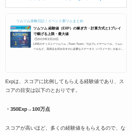
ツムツム攻略日記｜イベント新ツムまとめ
ツムツム 経験値（EXP）の稼ぎ方・計算方式と1プレイ
で稼げる上限・最大値
🕒️2015年3月23日
LINEのディズニーツムツム（Tsum Tsum）ではプレイヤーレベル、ツムレ
ベルなど、高得点を叩き出すのに必要なステータス（パラメータ）がありま
す。その中でも重要な要素の一つ、プレイが終わったとの結果のところに
「Exp」と表示されている「経験値」。これはプレイヤーランク（レベル）
を上げるために必要な経験値なのですが、今回はプレイヤーのレベル上げに
必要な経験値の稼ぎ方や上限などをまとめました！ツムツムの経験値（EX
P）とはツムツムでの経験値は「Exp」と表示されます。最終的にどれくら
い1プレイで経験値稼いだのかは。...
Expは、スコアに比例してもらえる経験値であり、ス
コアの目安は以下のとおりです。
・350Exp→100万点
スコアが高いほど、多くの経験値をもらえるので、な