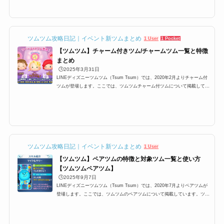
とめています。イベントやビンゴのマイツムミッションを攻略する際にお役
立てください。マイツムをたくさん消すためにはツムツムでは自分がプレイ
する際に、マイツムと呼ばれるツムを設定する必要があります。 ツムツム
にはたくさんのキャラクター...
ツムツム攻略日記｜イベント新ツムまとめ
1 User
1 Pocket
【ツムツム】チャーム付きツム/チャームツム一覧と特徴
まとめ
🕒️2025年3月31日
LINEディズニーツムツム（Tsum Tsum）では、2020年2月よりチャーム付
ツムが登場します。ここでは、ツムツムチャーム付ツムについて掲載してい
ます。ツムツムチャームツム一覧、チャームの効果などについてまとめてい
ますので是非ご覧ください。ツムツムチャーム付ツムとは2020年2月より、
ツムツムに新しい機能を持ったツムが登場します。その名も「チャーム付き
ツム/チャームツム」です。そんなチャーム付きツムとはどのようなツム
か？以下でまとめています。マイツムと一緒に消せる特別なツムチャームツ
ムとは、マイツムと一緒につな...
ツムツム攻略日記｜イベント新ツムまとめ
1 User
【ツムツム】ペアツムの特徴と対象ツム一覧と使い方
【ツムツムペアツム】
🕒️2025年9月7日
LINEディズニーツムツム（Tsum Tsum）では、2020年7月よりペアツムが
登場します。ここでは、ツムツムのペアツムについて掲載しています。ツム
ツムペアツム一覧、ペアツムのスキルの使い方などについてまとめています
ので是非ご覧ください。ツムツムペアツムとは2020年7月より、ツムツムに
新しい機能を持ったツムが登場します。その名も「ペアツム」です。ペアツ