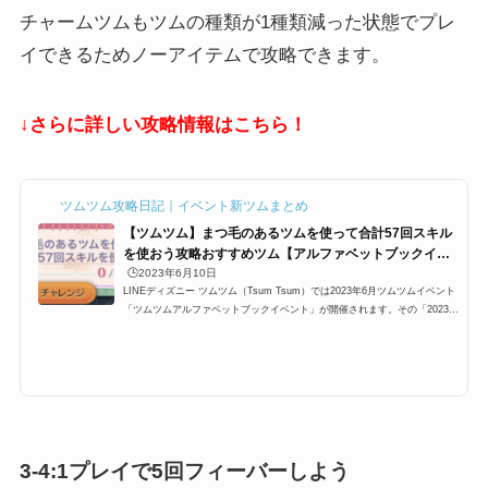
チャームツムもツムの種類が1種類減った状態でプレ
イできるためノーアイテムで攻略できます。
↓さらに詳しい攻略情報はこちら！
ツムツム攻略日記｜イベント新ツムまとめ
【ツムツム】まつ毛のあるツムを使って合計57回スキル
を使おう攻略おすすめツム【アルファベットブックイベ
ント】
🕒️2023年6月10日
LINEディズニー ツムツム（Tsum Tsum）では2023年6月ツムツムイベント
「ツムツムアルファベットブックイベント」が開催されます。その「2023年
6月ツムツムアルファベットブックイベント」5枚目に「まつ毛のあるツムを
使って合計57回スキルを使おう」が登場するのですが、ここでは「まつ毛の
あるツムを使って合計57回スキルを使おう」の攻略にオススメのキャラクタ
ーと攻略法をまとめています。どのツムを使うと、まつ毛のあるツムを使っ
て合計57回スキルを使おうを効率よく攻略できるのかぜひご覧ください。ま
つ毛のあるツムを使って合...
3-4:1プレイで5回フィーバーしよう