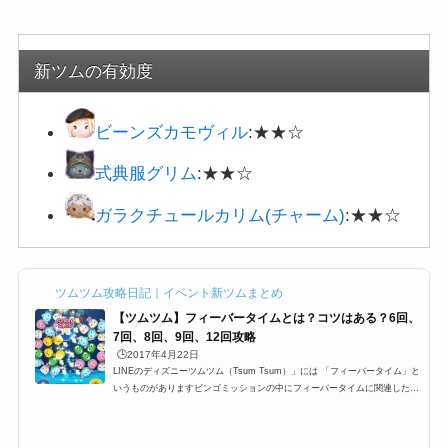
新ツムの有効度
ビーンズカモヴィル
:★★☆
式典服グリム
:★★☆
ガラクチュールカリム(チャーム)
:★★☆
ツムツム攻略日記｜イベント新ツムまとめ
【ツムツム】フィーバータイムとは？コツはある？6回、
7回、8回、9回、12回攻略
🕒️2017年4月22日
LINEのディズニーツムツム（Tsum Tsum）」には 「フィーバータイム」と
いうものがありますビンゴミッションの中にフィーバータイムに関連したミ
ッションが多数ありますが 特に1プレイで○回フィーバーするっていうミッ
ションがあり どうすればフィーバーに入るのか？ フィーバーに継続する時
間などを攻略していきます フィーバータイムとは？突入するにはまずフィ