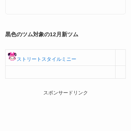
とランキングについてまとめています。ビンゴ2枚目の黒いツムを使って合
計5950Exp。ビンゴ3枚目の黒いツムのスキルを合計70回。ビンゴ4枚目の黒
いツムを使ってピッタリ350コイン。ツムツム黒いツム(黒色のツム)の対象
ツム一覧それではツムツムに登場する黒いツムの一覧ですビンゴミッション
で「黒いツム」としてカウン...
黒色のツム対象の12月新ツム
ストリートスタイルミニー
スポンサードリンク