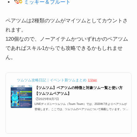
ミッキー＆プルート
ペアツムは2種類のツムがマイツムとしてカウントさ
れます。
120個なので、ノーアイテムかついずれかのペアツム
であればスキル1からでも攻略できるかもしれませ
ん。
ツムツム攻略日記｜イベント新ツムまとめ
1 User
【ツムツム】ペアツムの特徴と対象ツム一覧と使い方
【ツムツムペアツム】
🕒️2025年9月7日
LINEディズニーツムツム（Tsum Tsum）では、2020年7月よりペアツムが
登場します。ここでは、ツムツムのペアツムについて掲載しています。ツム
ツムペアツム一覧、ペアツムのスキルの使い方などについてまとめています
ので是非ご覧ください。ツムツムペアツムとは2020年7月より、ツムツムに
新しい機能を持ったツムが登場します。その名も「ペアツム」です。ペアツ
ムとは2つのツムがセットで使えるツムで、最大の特徴はスキルを2種類持つ
ことです。そんなペアツムとはどのようなツムか？以下でまとめています。