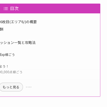
目次
6枚目(エリア6/)の概要
酬
ミッション一覧と攻略法
Exp稼ごう
よう！
0,000点稼ごう
もっと見る