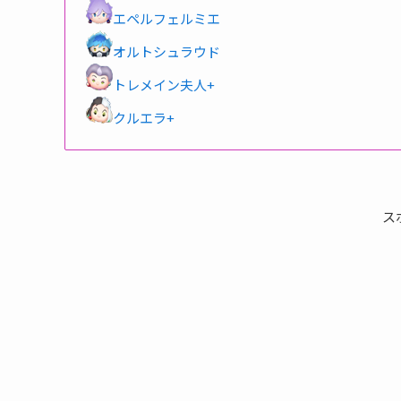
エペルフェルミエ
オルトシュラウド
トレメイン夫人+
クルエラ+
ス