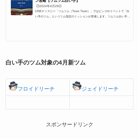
ン攻略【ツムツム白い手】
🕒️2024年4月29日
LINEディズニー「ツムツム（Tsum Tsum）」ではビンゴやイベントで「白
い手のツム」というツム指定のミッションが登場します。ツムツム白い手の
ツムはどのキャラクターなのか？ツムツム白い手のツムを使って1プレイで
ミッションを17回クリアしようを攻略するにはどのツムがおすすめか？ここ
では、白い手のツムを使って1プレイでミッションを17回クリアしようの攻
略におすすめのツムや攻略方法をまとめました！ツムツム白い手のツムに該
当する対象ツム・キャラクター一覧白い手のツムに該当する対象ツムは以下
のキャラクターがいます。 ...
白い手のツム対象の4月新ツム
フロイドリーチ
ジェイドリーチ
スポンサードリンク