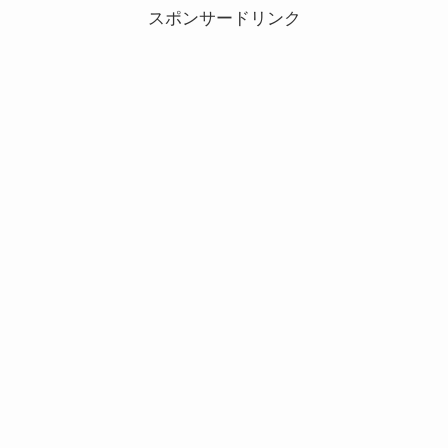
NEディズニー ツムツム（Tsum Ts...
スポンサードリンク