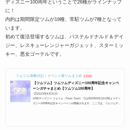
ディズニー100周年ということで26種がラインナップ
に！
内約は期間限定ツムが19種、常駐ツムが7種となって
います。
初めて復活登場するツムは、パステルドナルド＆デイ
ジー、レスキューレンジャーガジェット、スターミッ
キー、悪女ゴーテルです。
ツムツム攻略日記｜イベント新ツムまとめ
1 User
【ツムツム】ツムツムディズニー100周年記念キャンペ
ーンガチャまとめ【ツムツム100周年】
🕒️2023年8月31日
LINEディズニー ツムツム（Tsum Tsum）では2023年8月1日12時よりディ
ズニー100周年記念キャンペーンが開催されます。ここでは、ツムツムディ
ズニー100周年記念キャンペーンの内容や報酬をまとめています。ぜひツム
ツムディズニー100周年記念キャンペーン、ツムツムディズニー100キャン
ペーン、ディズニーツムツムツムツム100周年の内容を知りたい方はチェッ
クしてください。ツムツムディズニー100周年記念キャンペーンの内容■タイ
トル:ディズニー100周年記念キャンペーン■開催期間:2023年8月1日12時〜LI