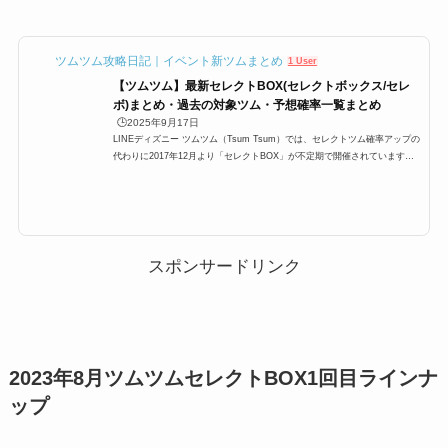
ツムツム攻略日記｜イベント新ツムまとめ
1 User
【ツムツム】最新セレクトBOX(セレクトボックス/セレ
ボ)まとめ・過去の対象ツム・予想確率一覧まとめ
🕒️2025年9月17日
LINEディズニー ツムツム（Tsum Tsum）では、セレクトツム確率アップの
代わりに2017年12月より「セレクトBOX」が不定期で開催されています。
ここでは、ツムツムセレクトボックスの過去から最新のセレクトBOXまで、
対象ツムと確率一覧をまとめています。過去セレボツムツムにてどんなツム
が対象だったのか、確率はどのぐらいだったのか？ぜひご覧ください。※セ
レクトBOXが開催される度に最新版に更新します。ツムツムセレクトBOX対
象ツム・確率一覧それでは、過去のセレクトBOXについてです。セレクトB
OXが始まったのは、2017年12月4日...
スポンサードリンク
2023年8月ツムツムセレクトBOX1回目ラインナ
ップ