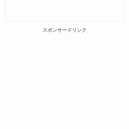
されます。ここ最近では上記のパターンが定例化されており、大体スケジュ
ールが予想できるようになったのですが、果たしてガチャは引くべきなの
か？ここでは、プレミアムBOX確率アップ・ピックアップガチャ・セレクト
BOXの3つのガチャは引くべきなのか、引くタイミングのおすすめをまとめ
ています。ツムツムにおけるガチャを引くタイミングLINEディズニーツム
ツム（Tsum Tsum）では毎月新ツムが...
スポンサードリンク