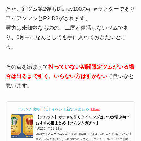
ただ、新ツム第2弾もDisney100のキャラクターであり
アイアンマンとR2-D2がされます。
実力は未知数なものの、二度と復活しないツムであ
り、8月中になんとしても手に入れておきたいとこ
ろ。
その点を踏まえて
持っていない期間限定ツムがいる場
合は出るまで引く、いらない方は引かない
で良いかと
思います。
ツムツム攻略日記｜イベント新ツムまとめ
1 User
【ツムツム】ガチャを引くタイミングはいつが引き時？
おすすめ度まとめ【ツムツムガチャ】
🕒️2024年6月13日
LINEディズニーツムツム（Tsum Tsum）では毎月新ツムが追加されその確
率アップが行われたり、月2回のピックアップガチャ、セレクトBOXが開催