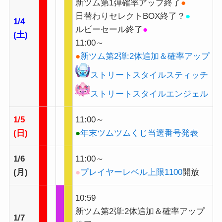
新ツム第1弾確率アップ終了
●
日替わりセレクトBOX終了？
●
1/4
ルビーセール終了
●
(土)
11:00～
●
新ツム第2弾:2体追加＆確率アップ
ストリートスタイルスティッチ
ストリートスタイルエンジェル
1/5
11:00～
(日)
●
年末ツムツムくじ当選番号発表
1/6
11:00～
(月)
●
プレイヤーレベル上限1100
開放
10:59
新ツム第2弾:2体追加＆確率アップ
1/7