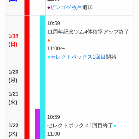
●
ビンゴ44枚目
追加
10:59
11周年記念ツム4体確率アップ終了
1/19
●
(日)
11:00〜
●
セレクトボックス1回目
開始
1/20
(月)
1/21
(火)
10:59
1/22
セレクトボックス1回目終了
●
(水)
11:00