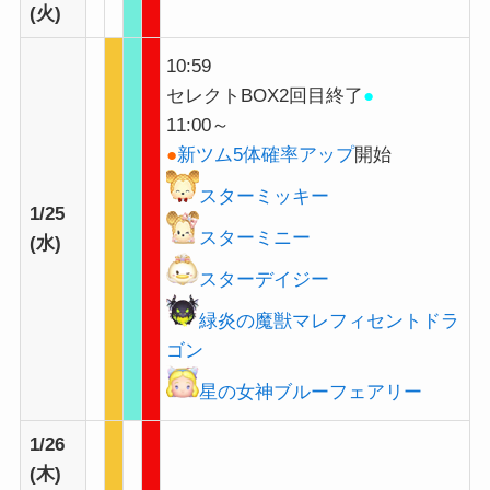
(火)
10:59
セレクトBOX2回目終了
●
11:00～
●
新ツム5体確率アップ
開始
スターミッキー
1/25
スターミニー
(水)
スターデイジー
緑炎の魔獣マレフィセントドラ
ゴン
星の女神ブルーフェアリー
1/26
(木)