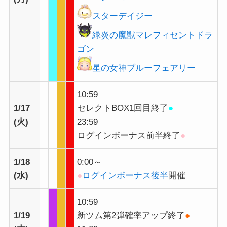
スターデイジー
緑炎の魔獣マレフィセントドラ
ゴン
星の女神ブルーフェアリー
10:59
1/17
セレクトBOX1回目終了
●
(火)
23:59
ログインボーナス前半終了
●
1/18
0:00～
(水)
●
ログインボーナス後半
開催
10:59
1/19
新ツム第2弾確率アップ終了
●