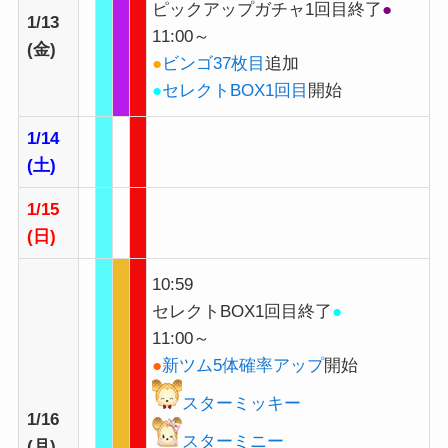
ピックアップガチャ1回目終了
●
1/13
11:00～
(金)
●
ビンゴ37枚目
追加
●
セレクトBOX1回目
開始
1/14
(土)
1/15
(日)
10:59
セレクトBOX1回目終了
●
11:00～
●
新ツム5体確率アップ
開始
スターミッキー
1/16
スターミニー
(月)