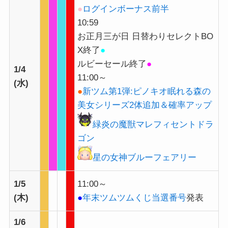
●
ログインボーナス前半
10:59
お正月三が日 日替わりセレクトBO
X終了
●
ルビーセール終了
●
1/4
11:00～
(水)
●
新ツム第1弾:ピノキオ眠れる森の
美女シリーズ2体追加＆確率アップ
緑炎の魔獣マレフィセントドラ
ゴン
星の女神ブルーフェアリー
1/5
11:00～
(木)
●
年末ツムツムくじ当選番号
発表
1/6