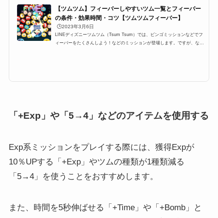
【ツムツム】フィーバーしやすいツム一覧とフィーバー
の条件・効果時間・コツ【ツムツムフィーバー】
🕒️2023年3月6日
LINEディズニーツムツム（Tsum Tsum）では、ビンゴミッションなどでフ
ィーバーをたくさんしよう！などのミッションが登場します。ですが、なか
なかツムツムフィーバーをたくさんするにはコツが必要です。特に6回、7
回、8回、9回と指定数が多いミッションも登場するのですが、ここでは、そ
んなミッションを攻略するために必要なおすすめツムとフィーバーの条件
や、持続時間、更にはコツをまとめています！ツムツムフィーバーの条件・
持続時間・コツツムツムにはフィーバータイムというものが存在します。さ
らに、ビンゴミッションやイベ...
「+Exp」や「5→4」などのアイテムを使用する
Exp系ミッションをプレイする際には、獲得Expが
10％UPする
「+Exp」やツムの種類が1種類減る
「5→4」を使うことをおすすめします。
また、時間を5秒伸ばせる「+Time」や「+Bomb」と