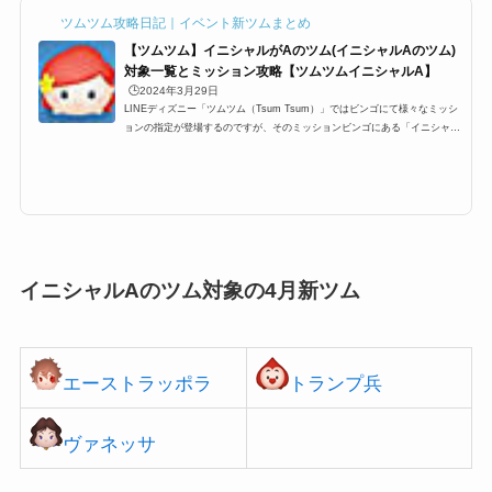
ツムツム攻略日記｜イベント新ツムまとめ
【ツムツム】イニシャルがAのツム(イニシャルAのツム)
対象一覧とミッション攻略【ツムツムイニシャルA】
🕒️2024年3月29日
LINEディズニー「ツムツム（Tsum Tsum）」ではビンゴにて様々なミッシ
ョンの指定が登場するのですが、そのミッションビンゴにある「イニシャル
がAのツム(イニシャルAのツム)」一覧です。ここでは、「ツムツムイニシャ
ルがAのツム(イニシャルAのツム)」対象ツム一覧とミッション、各種ランキ
ングまとめです。ツムツムイニシャルがAのツム一覧イニシャルがAのツム
とは、ツムツムをアルファベット表記・もしくは英語名の場合にイニシャル
がAのツムを使うミッションビンゴがあります。以下がイニシャルがAのツ
ム一覧になります。 アリエル ...
イニシャルAのツム対象の4月新ツム
エースト
ラッポラ
ト
ランプ兵
ヴァネッ
サ