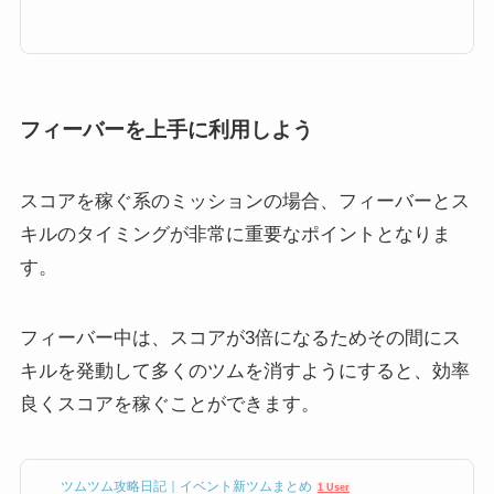
「Exp」と表示されている「経験値」。これはプレイヤーランク（レベル）
を上げるために必要な経験値なのですが、今回はプレイヤーのレベル上げに
必要な経験値の稼ぎ方や上限などをまとめました！ツムツムの経験値（EX
P）とはツムツムでの経験値は「Exp」と表示されます。最終的にどれくら
い1プレイで経験値稼いだのかは。...
フィーバーを上手に利用しよう
スコアを稼ぐ系のミッションの場合、フィーバーとス
キルのタイミングが非常に重要なポイントとなりま
す。
フィーバー中は、スコアが3倍になるためその間にス
キルを発動して多くのツムを消すようにすると、効率
良くスコアを稼ぐことができます。
ツムツム攻略日記｜イベント新ツムまとめ
1 User