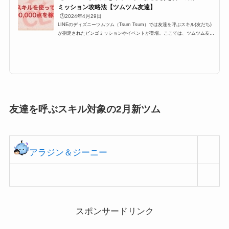
ミッション攻略法【ツムツム友達】
🕒️2024年4月29日
LINEのディズニーツムツム（Tsum Tsum）では友達を呼ぶスキル(友だち)
が指定されたビンゴミッションやイベントが登場。ここでは、ツムツム友達
を呼ぶスキル(ツムツム友だち)の対象ツムやミッション攻略法をまとめてい
ます。ツムツム友達を呼ぶスキルを持つツム一覧「友達を呼ぶスキル」一覧
は以下の通り。 チップ デール フランダー マイク スカットル アラジン か
ぼちゃチップ おばけデール クラリス ナラ 白雪姫 フェアリーゴッドマザー
クラッシュ ジェダイルーク モーグリ C-3PO ハン・ソロ 三銃士ミッキー ア
ーロ ヒロ パイレーツ...
友達を呼ぶスキル対象の2月新ツム
アラジン＆ジーニー
スポンサードリンク