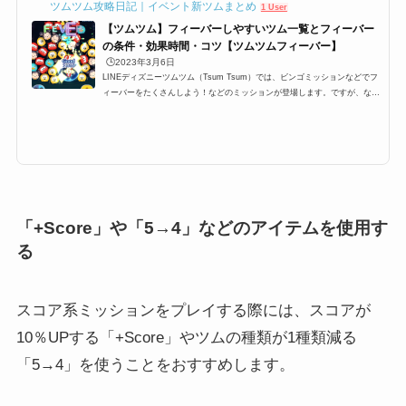
ツムツム攻略日記｜イベント新ツムまとめ
1 User
【ツムツム】フィーバーしやすいツム一覧とフィーバー
の条件・効果時間・コツ【ツムツムフィーバー】
🕒️2023年3月6日
LINEディズニーツムツム（Tsum Tsum）では、ビンゴミッションなどでフ
ィーバーをたくさんしよう！などのミッションが登場します。ですが、なか
なかツムツムフィーバーをたくさんするにはコツが必要です。特に6回、7
回、8回、9回と指定数が多いミッションも登場するのですが、ここでは、そ
んなミッションを攻略するために必要なおすすめツムとフィーバーの条件
や、持続時間、更にはコツをまとめています！ツムツムフィーバーの条件・
持続時間・コツツムツムにはフィーバータイムというものが存在します。さ
らに、ビンゴミッションやイベ...
「+Score」や「5→4」などのアイテムを使用す
る
スコア系ミッションをプレイする際には、スコアが
10％UPする
「+Score」やツムの種類が1種類減る
「5→4」を使うことをおすすめします。