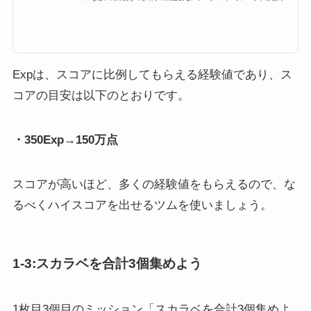
す。その中でも重要な要素の一つ、プレイが終わったとの結果のところに
「Exp」と表示されている「経験値」。これはプレイヤーランク（レベル）
を上げるために必要な経験値なのですが、今回はプレイヤーのレベル上げに
必要な経験値の稼ぎ方や上限などをまとめました！ツムツムの経験値（EX
P）とはツムツムでの経験値は「Exp」と表示されます。最終的にどれくら
い1プレイで経験値稼いだのかは。...
Expは、スコアに比例してもらえる経験値であり、ス
コアの目安は以下のとおりです。
・350Exp→150万点
スコアが高いほど、多くの経験値をもらえるので、な
るべくハイスコアを出せるツムを使いましょう。
1-3:スカラベを合計3個集めよう
1枚目3個目のミッション「スカラベを合計3個集めよ