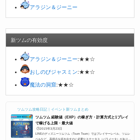
アラジン＆ジーニー
新ツムの有効度
アラジン＆ジーニー
:★★☆
おしのびジャスミン
:★★☆
魔法の洞窟
:★★☆
ツムツム攻略日記｜イベント新ツムまとめ
ツムツム 経験値（EXP）の稼ぎ方・計算方式と1プレイ
で稼げる上限・最大値
🕒️2015年3月23日
LINEのディズニーツムツム（Tsum Tsum）ではプレイヤーレベル、ツムレ
ベルなど、高得点を叩き出すのに必要なステータス（パラメータ）がありま