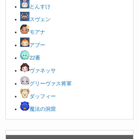
とんすけ
スヴェン
モアナ
アブー
22番
ヴァネ
ッサ
グリーヴァス将軍
ダッフィー
魔法の洞窟