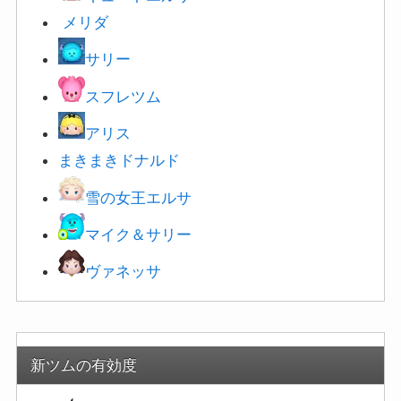
サリー
スフレツム
アリス
まきまきドナルド
雪の女王エルサ
マイク＆サリー
ヴァネッ
サ
新ツムの有効度
アラジン＆ジーニー
:★★☆