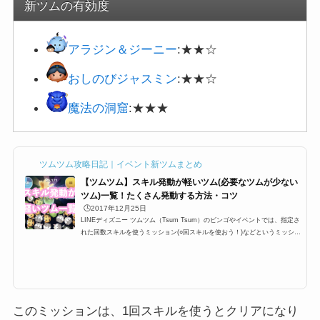
新ツムの有効度
アラジン＆ジーニー
:★★☆
おしのびジャスミン
:★★☆
魔法の洞窟
:★★★
ツムツム攻略日記｜イベント新ツムまとめ
【ツムツム】スキル発動が軽いツム(必要なツムが少ない
ツム)一覧！たくさん発動する方法・コツ
🕒️2017年12月25日
LINEディズニー ツムツム（Tsum Tsum）のビンゴやイベントでは、指定さ
れた回数スキルを使うミッション(○回スキルを使おう！)などというミッショ
ンが登場します。多い時で24回など指定されているときがあるのですが、こ
こではスキル発動しやすい・早いツムを一覧にまとめています。たくさん発
動する方法・コツと合わせて掲載しているので、攻略の参考にしてくださ
い。スキル発動しやすい・早いツム一覧とたくさん発動するコツツムツムの
キャラクターにはそれぞれスキルが設定されており、イベントやビンゴでも
「1プレイでスキルを○回使...
このミッションは、1回スキルを使うとクリアになり