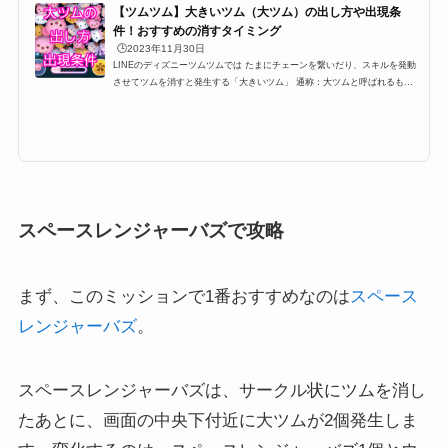
【ツムツム】大きいツム（大ツム）の出し方や出現条
件！おすすめの消すタイミング
🕒️2023年11月30日
LINEのディズニーツムツムでは たまにチェーンを繋いだり、スキルを発動
させてツムを消すと発生する「大きいツム」 通称：大ツムと呼ばれるもの
なのですが消すだけでツム５個分のツムとして換算されるこの大ツムですが
出現条件やら、出し方などを紹介します。大きいツムのミッションや攻略に
困っている方、ぜひ参考にしてみてください。大ツムの出現条件・出し方ツ
ムツムには大きいツム(大ツム)というものがあります。大きいツム(大ツム)
はビンゴやイベントでミッションとしても登場することがあるのですが、こ
こでは、大きいツム(大...
スペースレンジャーバズで攻略
まず、このミッションで1番おすすめなのは
スペース
レンジャーバズ
。
スペースレンジャーバズは、サークル状にツムを消し
たあとに、画面の中央下付近に大ツムが2個発生しま