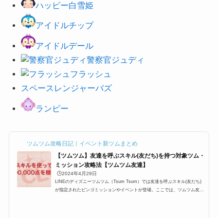
ハッピー白雪姫
アイドルチップ
アイドルデール
警察官ジュディ
フラッシュ
スペースレンジャー
バズ
ランピー
ツムツム攻略日記｜イベント新ツムまとめ
【ツムツム】友達を呼ぶスキル(友だち)を持つ対象ツム・
ミッション攻略法【ツムツム友達】
🕒️2024年4月29日
LINEのディズニーツムツム（Tsum Tsum）では友達を呼ぶスキル(友だち)
が指定されたビンゴミッションやイベントが登場。ここでは、ツムツム友達
を呼ぶスキル(ツムツム友だち)の対象ツムやミッション攻略法をまとめてい
ます。ツムツム友達を呼ぶスキルを持つツム一覧「友達を呼ぶスキル」一覧
は以下の通り。 チップ デール フランダー マイク スカットル アラジン か