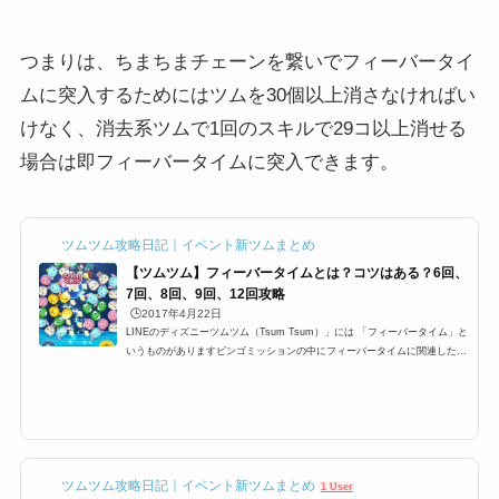
つまりは、ちまちまチェーンを繋いでフィーバータイ
ムに突入するためにはツムを30個以上消さなければい
けなく、消去系ツムで1回のスキルで29コ以上消せる
場合は即フィーバータイムに突入できます。
ツムツム攻略日記｜イベント新ツムまとめ
【ツムツム】フィーバータイムとは？コツはある？6回、
7回、8回、9回、12回攻略
🕒️2017年4月22日
LINEのディズニーツムツム（Tsum Tsum）」には 「フィーバータイム」と
いうものがありますビンゴミッションの中にフィーバータイムに関連したミ
ッションが多数ありますが 特に1プレイで○回フィーバーするっていうミッ
ションがあり どうすればフィーバーに入るのか？ フィーバーに継続する時
間などを攻略していきます フィーバータイムとは？突入するにはまずフィ
ーバーに突入するにはフィーバーゲージと呼ばれる ゲージを貯めなけれ
ば、フィーバータイムに突入できませんこのゲージが満タンになるとフィー
バータイムに入ることが出来ま...
ツムツム攻略日記｜イベント新ツムまとめ
1 User