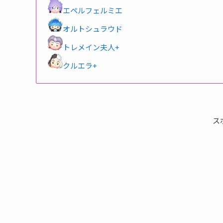
エペルフェルミエ
オルトシュラウド
トレメイン夫人+
クルエラ+
ス