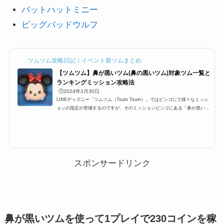
バットハットミニー
ビッグバッドウルフ
ツムツム攻略日記｜イベント新ツムまとめ
【ツムツム】鼻が黒いツム(鼻の黒いツム)対象ツム一覧と
ランキングミッション攻略法
🕒️2024年3月30日
LINEディズニー「ツムツム（Tsum Tsum）」ではビンゴにて様々なミッシ
ョンの指定が登場するのですが、そのミッションビンゴにある「鼻が黒いツ
ム」一覧です。ここでは、ツムツム鼻が黒いツム・鼻が黒いツムツムツムの
対象ツム一覧とミッション、各種ランキングまとめです。ツムツム鼻が黒い
ツムに該当する対象ツム・キャラクター一覧ツムツム鼻が黒いツムとしてカ
ウントされるのは以下のキャラクターです。 ミニー クリスマスミニー ミッ
キー クリスマスミッキー ソーサラーミッキー ホーンハットミッキー コン
サートミッキー ソーサラ...
スポンサードリンク
鼻が黒いツムを使って1プレイで230コインを稼