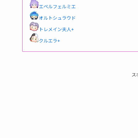
エペルフェルミエ
オルトシュラウド
トレメイン夫人+
クルエラ+
ス