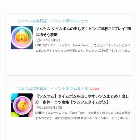
ツムツム攻略日記｜イベント新ツムまとめ
ツムツム タイムボムの出し方！ビンゴ19枚目1プレイで5
コ消そう攻略
🕒️2017年1月5日
LINEのディズニーツムツム（Tsum Tsum）」ではビンゴミッションにタイ
ムボムを消すミッションが登場します。特にビンゴ19枚目「1プレイでタイ
ムボムを5コ消そう」などがあります。このビンゴ19枚目以外にもタイムボ
ムを出すミッションは、ビンゴだけではなく、イベントなどでも多く出せる
ことがあるのですが、タイムボムはどうやったら出せるのか？効率のよい出
し方はあるのか？などタイムボムに関するミッションの攻略情報です。タイ
ムボムの出し方タイムボムは、マジカルボムの中の一つで 通常のボム同様
に周りのツムを巻き込んで消...
ツムツム攻略日記｜イベント新ツムまとめ
1 User
【ツムツム】タイムボムを出しやすいツムまとめ！出し
方・条件・コツ攻略【ツムツムタイムボム】
🕒️2024年5月17日
LINEディズニーツムツム（Tsum Tsum）では数多くのマジカルボムが登場
するのですが、消すと時間が+5秒加算される「タイムボム」というボムが登
場します。ビンゴやイベントでもツムツムタイムボムのミッションがありま
すが、3個、4個、5個、6個、30個などがあります。ここでは、ツムツムタ
イムボムが出やすいツム・出し方の条件・効率良く出すためのコツをまとめ
ました。是非参考にしてみてください！ツムツムタイムボムが出やすいツム