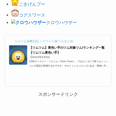
ごきげんプー
コグスワース
クロウハウザー
ツムツム攻略日記｜イベント新ツムまとめ
【ツムツム】黄色い手のツム対象ツム/ランキング一覧
【ツムツム黄色い手】
🕒️2024年4月9日
LINEディズニー「ツムツム（Tsum Tsum）」ではビンゴにて様々なミッシ
ョンの指定が登場するのですが、そのミッションビンゴにある「黄色い手の
ツム」一覧です。ここでは、黄色い手のツムの対象ツム一覧とミッション、
各種ランキングまとめです。ツムツム黄色い手のツムに該当する対象ツム・
キャラクター一覧黄色い手のツムに該当する対象ツムは以下のキャラクター
がいます。 プルート プー ティガー レディ ミス・バニー ハチプー ク
リスマスプルート バレンタインデイジー 野獣 ラビット ウサプー ウサテ
ィガー バンビ か...
スポンサードリンク