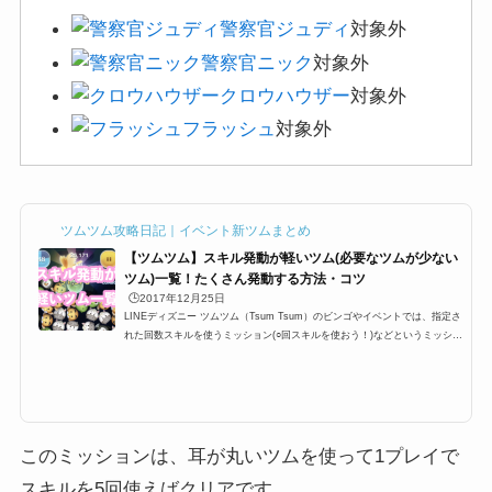
警察官ジュディ
対象外
警察官ニック
対象外
クロウハウザー
対象外
フラッシュ
対象外
ツムツム攻略日記｜イベント新ツムまとめ
【ツムツム】スキル発動が軽いツム(必要なツムが少ない
ツム)一覧！たくさん発動する方法・コツ
🕒️2017年12月25日
LINEディズニー ツムツム（Tsum Tsum）のビンゴやイベントでは、指定さ
れた回数スキルを使うミッション(○回スキルを使おう！)などというミッショ
ンが登場します。多い時で24回など指定されているときがあるのですが、こ
こではスキル発動しやすい・早いツムを一覧にまとめています。たくさん発
動する方法・コツと合わせて掲載しているので、攻略の参考にしてくださ
い。スキル発動しやすい・早いツム一覧とたくさん発動するコツツムツムの
キャラクターにはそれぞれスキルが設定されており、イベントやビンゴでも
「1プレイでスキルを○回使...
このミッションは、耳が丸いツムを使って1プレイで
スキルを5回使えばクリアです。