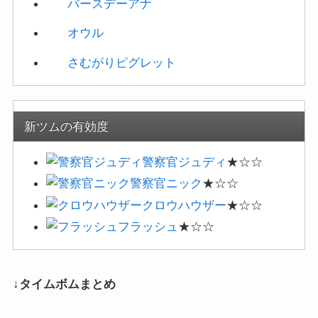
↓タイムボムまとめ
ツムツム攻略日記｜イベント新ツムまとめ
ツムツム タイムボムの出し方！ビンゴ19枚目1プレイで5
コ消そう攻略
🕒️2017年1月5日
LINEのディズニーツムツム（Tsum Tsum）」ではビンゴミッションにタイ
ムボムを消すミッションが登場します。特にビンゴ19枚目「1プレイでタイ
ムボムを5コ消そう」などがあります。このビンゴ19枚目以外にもタイムボ
ムを出すミッションは、ビンゴだけではなく、イベントなどでも多く出せる
ことがあるのですが、タイムボムはどうやったら出せるのか？効率のよい出
し方はあるのか？などタイムボムに関するミッションの攻略情報です。タイ
ムボムの出し方タイムボムは、マジカルボムの中の一つで 通常のボム同様
に周りのツムを巻き込んで消...
タイムボムは9～11チェーンで発生しやすいのです
が、ミスバニーは効果ボムを発生できるので、一番お
すすめです。さらにとんすけやシンデレラはスキル4
以上上げることで、タイムボムが生成しやすいです。