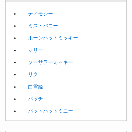
パッチ
バットハットミニー
新ツムの有効度
警察官ジュディ
警察官ニック
クロウハウザー
フラッシュ
このミッションでは、画面上にバニーボールが出現し