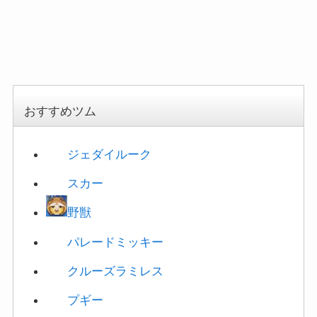
パレードミッキー
クルーズラミレス
プギー
スクルージ
パンプキンキング
・
男の子のツム
一覧
新ツムの有効度
警察官ジュディ
対象外
警察官ニック
★☆☆