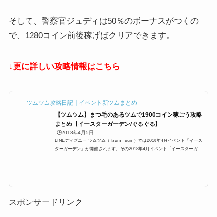
そして、警察官ジュディは50％のボーナスがつくの
で、1280コイン前後稼げばクリアできます。
↓更に詳しい攻略情報はこちら
ツムツム攻略日記｜イベント新ツムまとめ
【ツムツム】まつ毛のあるツムで1900コイン稼ごう攻略
まとめ【イースターガーデン/ぐるぐる】
🕒️2018年4月5日
LINEディズニー ツムツム（Tsum Tsum）では2018年4月イベント「イース
ターガーデン」が開催されます。その2018年4月イベント「イースターガー
デン/ぐるぐるガーデン」に「まつ毛のあるツムを使って1プレイでコインを
1,900枚稼ごう」が登場するのですが、ここでは「まつ毛のあるツムを使っ
て1プレイでコインを1,900枚稼ごう」の攻略にオススメのキャラクターと攻
略法をまとめています。まつ毛のあるツム、どのツムを使う1プレイでコイ
ンを1,900枚稼ごうを効率よく攻略できるのかぜひご覧ください。まつ毛の
あるツム・キャラクター一覧ま...
スポンサードリンク