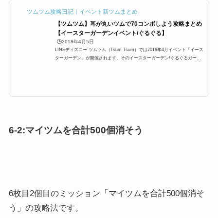
ツムツム攻略日記｜イベント新ツムまとめ
【ツムツム】耳が丸いツムで70コンボしよう攻略まとめ
【イースターガーデンイベント/ぐるぐる】
🕒️2018年4月5日
LINEディズニー ツムツム（Tsum Tsum）では2018年4月イベント「イース
ターガーデン」が開催されます。そのイースターガーデン/ぐるぐるガーデ
ンに「耳が丸いツムを使って1プレイで70コンボしよう」が登場するのです
が、ここでは「耳が丸いツムを使って1プレイで70コンボしよう」の攻略に
オススメのキャラクターと攻略法をまとめています。耳が丸いツム、どのツ
ムを使うと1プレイで70コンボ効率よく攻略できるのかぜひご覧ください。
耳の丸いツム一覧まずは、耳の丸いツム一覧です。対象となるキャラは以下
の通りです。 ミッキー クリス...
6-2:マイツムを合計500個消そう
6枚目2個目のミッション「マイツムを合計500個消そ
う」の攻略法です。