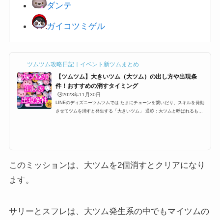
ダンテ
ガイコツミゲル
ツムツム攻略日記｜イベント新ツムまとめ
【ツムツム】大きいツム（大ツム）の出し方や出現条
件！おすすめの消すタイミング
🕒️2023年11月30日
LINEのディズニーツムツムでは たまにチェーンを繋いだり、スキルを発動
させてツムを消すと発生する「大きいツム」 通称：大ツムと呼ばれるもの
なのですが消すだけでツム５個分のツムとして換算されるこの大ツムですが
出現条件やら、出し方などを紹介します。大きいツムのミッションや攻略に
困っている方、ぜひ参考にしてみてください。大ツムの出現条件・出し方ツ
ムツムには大きいツム(大ツム)というものがあります。大きいツム(大ツム)
はビンゴやイベントでミッションとしても登場することがあるのですが、こ
こでは、大きいツム(大...
このミッションは、大ツムを2個消すとクリアになり
ます。
サリーとスフレは、大ツム発生系の中でもマイツムの