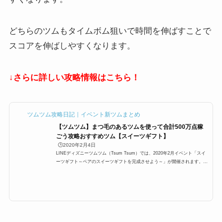
どちらのツムもタイムボム狙いで時間を伸ばすことで
スコアを伸ばしやすくなります。
↓さらに詳しい攻略情報はこちら！
ツムツム攻略日記｜イベント新ツムまとめ
【ツムツム】まつ毛のあるツムを使って合計500万点稼
ごう攻略おすすめツム【スイーツギフト】
🕒️2020年2月4日
LINEディズニーツムツム（Tsum Tsum）では、2020年2月イベント「スイ
ーツギフト～ペアのスイーツギフトを完成させよう～」が開催されます。そ
の2020年2月イベント「スイーツギフト～ペアのスイーツギフトを完成させ
よう～」3枚目に、「まつ毛のあるツムを使って合計5,000,000点稼ごう」が
登場するのですが、ここでは「まつ毛のあるツムを使って合計5,000,000点
稼ごう」の攻略にオススメのキャラクターと攻略法をまとめています。どの
ツムを使うと、まつ毛のあるツムを使って合計5,000,000点稼ごうを効率よ
く攻略できるのかぜひご覧くだ...
ミッション5:1プレイで50コンボしよう