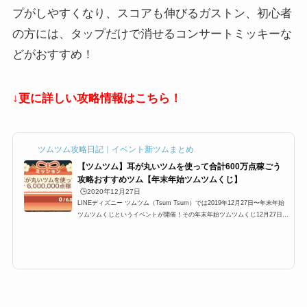
プがしやすくなり、スコアも伸びるガストン、初心者
の方には、タップだけで消せるコンサートミッキーな
どがおすすめ！
↓更に詳しい攻略情報はこちら！
ツムツム攻略日記｜イベント新ツムまとめ
【ツムツム】耳が丸いツムを使って合計600万点稼ごう
攻略おすすめツム【年末年始ツムツムくじ】
🕒️2020年12月27日
LINEディズニー ツムツム（Tsum Tsum）では2019年12月27日〜年末年始
ツムツムくじというイベントが開催！その年末年始ツムツムくじ12月27日に
あるミッションに「耳が丸いツムを使って合計6,000,000点稼ごう」が登場
するのですが、ここでは「耳が丸いツムを使って合計6,000,000点稼ごう」
の攻略にオススメのキャラクターと攻略法をまとめています。どのツムを使
うと、耳が丸いツムを使って合計6,000,000点稼ぐことができるかぜひご覧
ください。耳が丸いツムを使って合計6,000,000点稼ごう攻略年末年始ツム
ツムくじ12月27日に「耳が丸い...