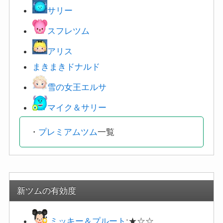
サリー
スフレツム
アリス
まきまきドナルド
雪の女王エルサ
マイク＆サリー
・
プレミアムツム
一覧
新ツムの有効度
ミッキー＆プルート
:★☆☆