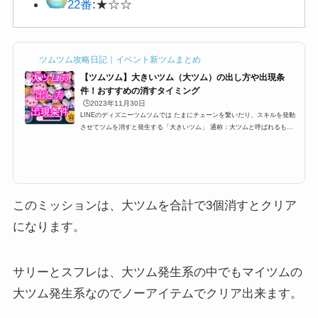
22番
:★☆☆
ツムツム攻略日記｜イベント新ツムまとめ
【ツムツム】大きいツム（大ツム）の出し方や出現条
件！おすすめの消すタイミング
🕒️2023年11月30日
LINEのディズニーツムツムでは たまにチェーンを繋いだり、スキルを発動
させてツムを消すと発生する「大きいツム」 通称：大ツムと呼ばれるもの
なのですが消すだけでツム５個分のツムとして換算されるこの大ツムですが
出現条件やら、出し方などを紹介します。大きいツムのミッションや攻略に
困っている方、ぜひ参考にしてみてください。大ツムの出現条件・出し方ツ
ムツムには大きいツム(大ツム)というものがあります。大きいツム(大ツム)
はビンゴやイベントでミッションとしても登場することがあるのですが、こ
こでは、大きいツム(大...
このミッションは、大ツムを合計で3個消すとクリア
になります。
サリーとスフレは、大ツム発生系の中でもマイツムの
大ツム発生系なのでノーアイテムでクリア出来ます。