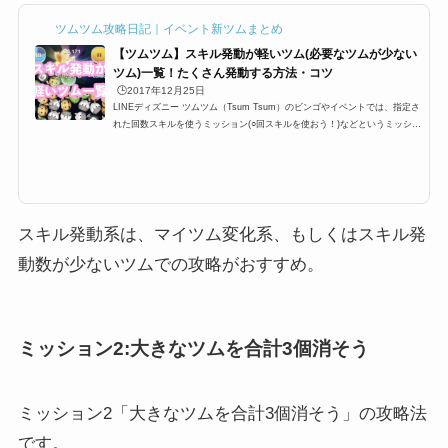
ツムツム攻略日記｜イベント新ツムまとめ
【ツムツム】スキル発動が軽いツム(必要なツムが少ない
ツム)一覧！たくさん発動する方法・コツ
🕒️2017年12月25日
LINEディズニー ツムツム（Tsum Tsum）のビンゴやイベントでは、指定さ
れた回数スキルを使うミッション(○回スキルを使おう！)などというミッショ
ンが登場します。多い時で24回など指定されているときがあるのですが、こ
こではスキル発動しやすい・早いツムを一覧にまとめています。たくさん発
動する方法・コツと合わせて掲載しているので、攻略の参考にしてくださ
い。スキル発動しやすい・早いツム一覧とたくさん発動するコツツムツムの
キャラクターにはそれぞれスキルが設定されており、イベントやビンゴでも
「1プレイでスキルを○回使...
スキル発動系は、マイツム変化系、もしくはスキル発
動数が少ないツムでの攻略がおすすめ。
ミッション2:大きなツムを合計3個消そう
ミッション2「大きなツムを合計3個消そう」の攻略法
です。