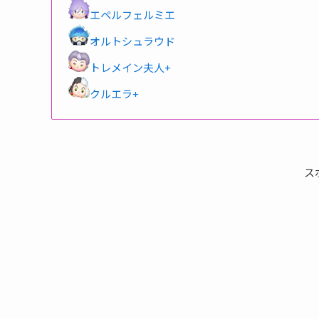
エペルフェルミエ
オルトシュラウド
トレメイン夫人+
クルエラ+
ス