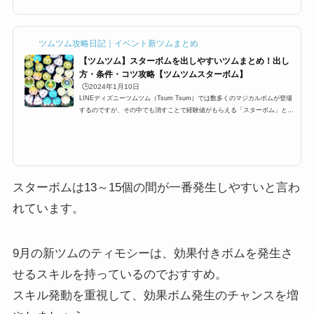
ムを使ったビンゴの攻略をお伝えします。スターボムの出し方のコツなどス
ターボムは周りのツムを巻き込んで消すっていう通常のボムの効果ももちろ
んなのですが、スターボムの場合は経験値が10ptも加算されますスターボム
の発生条件の個数は、11～18個...
ツムツム攻略日記｜イベント新ツムまとめ
【ツムツム】スターボムを出しやすいツムまとめ！出し
方・条件・コツ攻略【ツムツムスターボム】
🕒️2024年1月10日
LINEディズニーツムツム（Tsum Tsum）では数多くのマジカルボムが登場
するのですが、その中でも消すことで経験値がもらえる「スターボム」とい
うボムが登場します。ビンゴやイベントでもツムツムスターボムのミッショ
ンがあり、2個、3個、8個、白い手、イニシャルBなどの指定があります。
ここでは、スターボムツムツムが出やすいツム・出し方の条件・効率良く出
すためのコツをまとめました。是非参考にしてみてください！スターボムが
出やすいツム一覧と出し方のコツそれでは、ツムツムにおけるスターボムの
出しやすいツム一覧や出し方...
スターボムは13～15個の間が一番発生しやすいと言わ
れています。
9月の新ツムのティモシーは、効果付きボムを発生さ
せるスキルを持っているのでおすすめ。
スキル発動を重視して、効果ボム発生のチャンスを増