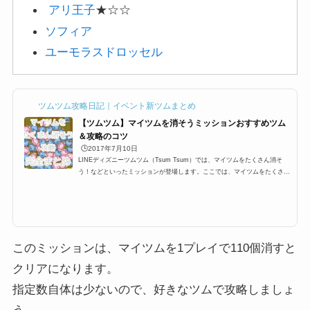
アリ王子
★☆☆
ソフィア
ユーモラスドロッセル
ツムツム攻略日記｜イベント新ツムまとめ
【ツムツム】マイツムを消そうミッションおすすめツム
＆攻略のコツ
🕒️2017年7月10日
LINEディズニーツムツム（Tsum Tsum）では、マイツムをたくさん消そ
う！などといったミッションが登場します。ここでは、マイツムをたくさん
消すおすすめツム一覧と攻略のコツをまとめました。マイツム発生系スキル
はもちろんですが、その他ツムでも十分攻略できるようにオススメツムをま
とめています。イベントやビンゴのマイツムミッションを攻略する際にお役
立てください。マイツムをたくさん消すためにはツムツムでは自分がプレイ
する際に、マイツムと呼ばれるツムを設定する必要があります。 ツムツム
にはたくさんのキャラクター...
このミッションは、マイツムを1プレイで110個消すと
クリアになります。
指定数自体は少ないので、好きなツムで攻略しましょ