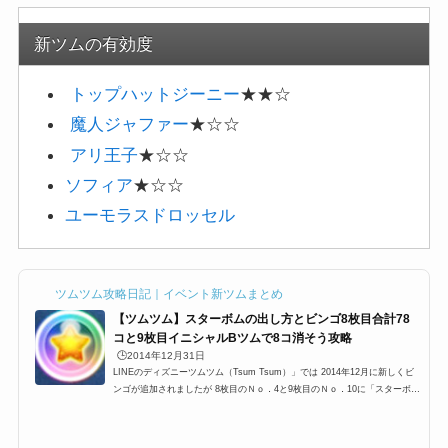
新ツムの有効度
トップハットジーニー
★★☆
魔人ジャファー
★☆☆
アリ王子
★☆☆
ソフィア
★☆☆
ユーモラスドロッセル
ツムツム攻略日記｜イベント新ツムまとめ
【ツムツム】スターボムの出し方とビンゴ8枚目合計78
コと9枚目イニシャルBツムで8コ消そう攻略
🕒️2014年12月31日
LINEのディズニーツムツム（Tsum Tsum）」では 2014年12月に新しくビ
ンゴが追加されましたが 8枚目のＮｏ．4と9枚目のＮｏ．10に「スターボ
ム」を出すミッションがあります。このミッションは今までのミッションと
は違い、スターボムっていう縛り付きなのですが 今回は、そんなスターボ