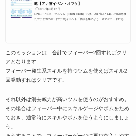
🕒️2017年3月15日
LINEディズニーツムツム（Tsum Tsum）では、2017年3月14日に追加され
たアナと雪の女王(アナ雪)イベント「物語を集めよう」オマケカードにある
ミッションの一つに「まつ毛のあるツムを使って1プレイでフィーバーをた
くさんしよう！」というミッションがあります。まつ毛のあるツムの対象ツ
ムはかなり多いのですが、この難しい12回フィーバーの他に9回フィーバ
ー、11回フィーバーがしやすいおすすめのツムや攻略方法をまとめました！
まつ毛のあるツムに該当するキャラクター(対象ツム)一覧まつ毛のあるツム
に該当するキャラクター(対象ツ...
このミッションは、合計でフィーバー2回すればクリ
アとなります。
フィーバー発生系スキルを持つツムを使えばスキル2
回発動すればクリアです。
それ以外は消去威力が高いツムを使うのがおすすめ。
その場合はフィーバー中にスキルゲージやボムをため
ておき、通常時にスキルやボムを使うようにしましょ
う。
そうすることで、フィーバーゲージに再び突入しやす