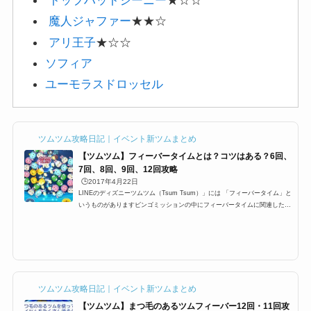
魔人ジャファー
★★☆
アリ王子
★☆☆
ソフィア
ユーモラスドロッセル
ツムツム攻略日記｜イベント新ツムまとめ
【ツムツム】フィーバータイムとは？コツはある？6回、
7回、8回、9回、12回攻略
🕒️2017年4月22日
LINEのディズニーツムツム（Tsum Tsum）」には 「フィーバータイム」と
いうものがありますビンゴミッションの中にフィーバータイムに関連したミ
ッションが多数ありますが 特に1プレイで○回フィーバーするっていうミッ
ションがあり どうすればフィーバーに入るのか？ フィーバーに継続する時
間などを攻略していきます フィーバータイムとは？突入するにはまずフィ
ーバーに突入するにはフィーバーゲージと呼ばれる ゲージを貯めなけれ
ば、フィーバータイムに突入できませんこのゲージが満タンになるとフィー
バータイムに入ることが出来ま...
ツムツム攻略日記｜イベント新ツムまとめ
【ツムツム】まつ毛のあるツムフィーバー12回・11回攻
略【アナ雪イベントオマケ】