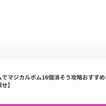
ムでマジカルボム16個消そう攻略おすすめ
探せ】