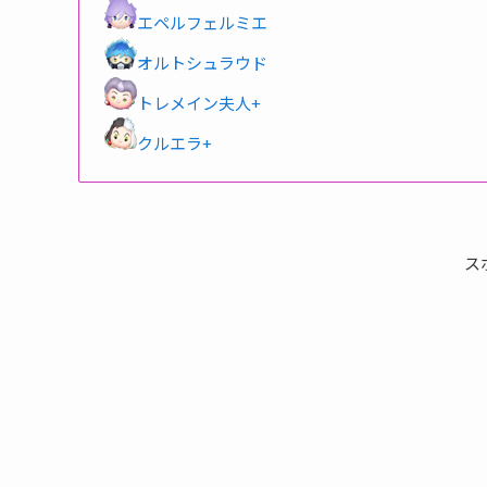
エペルフェルミエ
オルトシュラウド
トレメイン夫人+
クルエラ+
ス