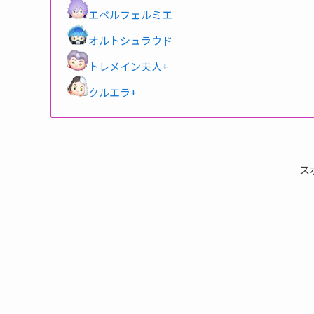
エペルフェルミエ
オルトシュラウド
トレメイン夫人+
クルエラ+
ス