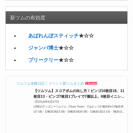
ツムツム攻略日記｜イベント新ツムまとめ
1 Pocket
【ツムツム】スコアボムの出し方！ビンゴ10枚目18、11
枚目13・ビンゴ7枚目1プレイで7個以上、8枚目イニシャ
ルTツムで192個攻略
🕒️2016年6月27日
LINEのディズニーツムツム（Tsum Tsum）ではビンゴ17枚目6や17枚目18
(17-18)・12枚目18(12-18)・10枚目18(10-18)・11枚目13(11-13)・7枚目11(7
-11)・8枚目20(8-20)などなど、「スコアボム」を消すという指定ミッション
があります。今回はスコアボムとはどのようなボムか、出し方・発生条件や
個数について紹介します。そもそもスコアボムとは？出し方は？スコアボム
とは、ボムの中にトゲみたいなのがイラストされているボムで 普通のボム
同様に周りのツムを消す、ボムスキル2倍という効果もあります。スコアボ
ムの出し方としては 15チェ...
スコアボムは21個以上のツムを繋げて消すか、消去系
スキルでまとめて消すことで必ず発生させることが出
来ます。
消去系ならスキル1でもスコアボムが出ることもあ
り、スキル2以上であればほぼスコアボムが出せます
ので使っていきましょう。