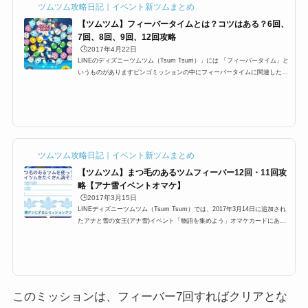
ツムツム攻略日記｜イベント新ツムまとめ
【ツムツム】フィーバータイムとは？コツはある？6回、
7回、8回、9回、12回攻略
🕒️2017年4月22日
LINEのディズニーツムツム（Tsum Tsum）」には 「フィーバータイム」と
いうものがありますビンゴミッションの中にフィーバータイムに関連したミ
ッションが多数ありますが 特に1プレイで○回フィーバーするっていうミッ
ションがあり どうすればフィーバーに入るのか？ フィーバーに継続する時
間などを攻略していきます フィーバータイムとは？突入するにはまずフィ
ーバーに突入するにはフィーバーゲージと呼ばれる ゲージを貯めなけれ
ば、フィーバータイムに突入できませんこのゲージが満タンになるとフィー
バータイムに入ることが出来ま...
ツムツム攻略日記｜イベント新ツムまとめ
【ツムツム】まつ毛のあるツムフィーバー12回・11回攻
略【アナ雪イベントオマケ】
🕒️2017年3月15日
LINEディズニーツムツム（Tsum Tsum）では、2017年3月14日に追加され
たアナと雪の女王(アナ雪)イベント「物語を集めよう」オマケカードにある
ミッションの一つに「まつ毛のあるツムを使って1プレイでフィーバーをた
くさんしよう！」というミッションがあります。まつ毛のあるツムの対象ツ
ムはかなり多いのですが、この難しい12回フィーバーの他に9回フィーバ
ー、11回フィーバーがしやすいおすすめのツムや攻略方法をまとめました！
まつ毛のあるツムに該当するキャラクター(対象ツム)一覧まつ毛のあるツム
に該当するキャラクター(対象ツ...
このミッションは、フィーバー7回すればクリアとな