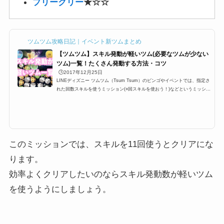
プリークリー
★☆☆
ツムツム攻略日記｜イベント新ツムまとめ
【ツムツム】スキル発動が軽いツム(必要なツムが少ない
ツム)一覧！たくさん発動する方法・コツ
🕒️2017年12月25日
LINEディズニー ツムツム（Tsum Tsum）のビンゴやイベントでは、指定さ
れた回数スキルを使うミッション(○回スキルを使おう！)などというミッショ
ンが登場します。多い時で24回など指定されているときがあるのですが、こ
こではスキル発動しやすい・早いツムを一覧にまとめています。たくさん発
動する方法・コツと合わせて掲載しているので、攻略の参考にしてくださ
い。スキル発動しやすい・早いツム一覧とたくさん発動するコツツムツムの
キャラクターにはそれぞれスキルが設定されており、イベントやビンゴでも
「1プレイでスキルを○回使...
このミッションでは、スキルを11回使うとクリアにな
ります。
効率よくクリアしたいのならスキル発動数が軽いツム
を使うようにしましょう。