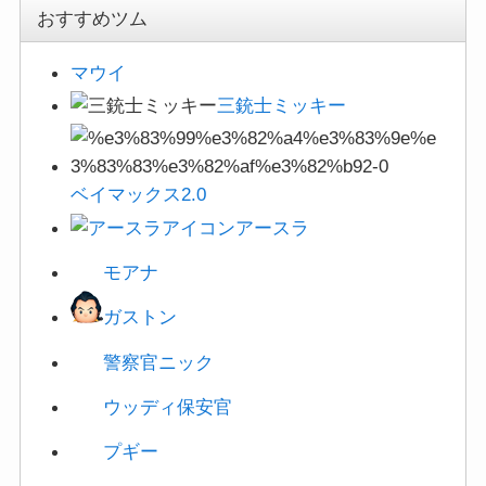
アースラ
モアナ
ガストン
警察官ニック
ウッディ保安官
プギー
新ツムの有効度
あばれんぼスティッチ
★☆☆
ジャンバ博士
★☆☆
プリークリー
★☆☆