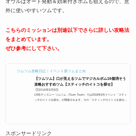
オウルはオート発動＆効果付きボムも狙えるので、意
外に使いやすいツムです。
こちらのミッションは別途以下でさらに詳しい攻略法
をまとめています。
ぜひ参考にして下さい。
ツムツム攻略日記｜イベント新ツムまとめ
【ツムツム】口が見えるツムでマジカルボム16個消そう
攻略おすすめツム【スティッチのイトコを探せ】
🕒️2018年9月8日
LINEディズニー ツムツム（Tsum Tsum）では2018年9月イベント「スティ
ッチのイトコを探せ」が開催されます。その「スティッチのイトコを探せ」
にぎやかな街エリア(9枚目)に「口が見えるツムを使って1プレイでマジカル
ボムを16個消そう」が登場するのですが、ここでは「口が見えるツムを使っ
て1プレイでマジカルボムを16個消そう」の攻略にオススメのキャラクター
と攻略法をまとめています。口が見えるツム、どのツムを使うと1プレイで
マジカルボムを16個消そうを効率よく攻略できるのかぜひご覧ください。口
が見えるツムを使って1プレ...
スポンサードリンク