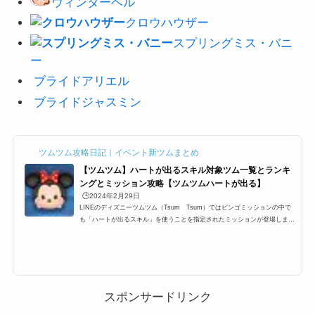
ウィンターベル
クロウハウ
ザー
スプリングミス・バニ
ー
ブライドアリエル
ブライドジャスミン
ツムツム攻略日記｜イベント新ツムまとめ
【ツムツム】ハートが出るスキル対象ツム一覧とランキ
ングとミッション攻略【ツムツムハートが出る】
🕒️2024年2月29日
LINEのディズニーツムツム（Tsum Tsum）ではビンゴミッションの中で
も「ハートが出るスキル」を使うことを指定されたミッションが登場します
そこで今回はツムツムハートが出るスキルを使うミッションが一番多く登場
し、難易度も高いビンゴ15枚目の1プレイで8回フィーバーしよう、ハートが
出るスキルを使って1プレイで1800コインを稼ごう、ハートが出るスキルを
使って1プレイで4,000,000点稼ごう、ハートが出るスキルを使って1プレイ
で170コンボしようの攻略情報です「ハートが出るスキル」の対象ツム一覧
それでは、まず「ハートが出る...
スポンサードリンク