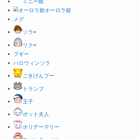
ミニー姫
オーロラ姫
メグ
ソラ
<
リク
<
プギー
ハロウィンソラ
ごきげんプー
トランプ
王子
ポット夫人
ホリデーマリー