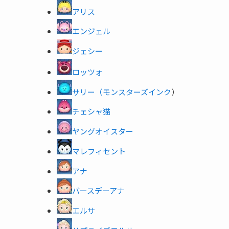
アリス
エンジェル
ジェシー
ロッツォ
サリー（モンスターズインク
）
チェシャ猫
ヤングオイスター
マレフィセント
アナ
バースデーアナ
エルサ