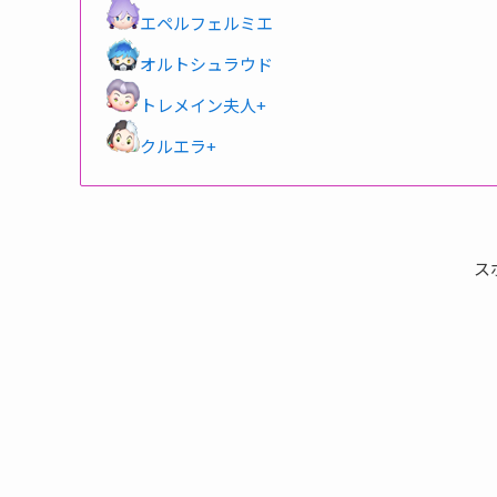
エペルフェルミエ
オルトシュラウド
トレメイン夫人+
クルエラ+
ス