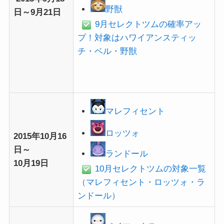
野獣
日～9月21日
9月セレクトツムの確率アッ
プ！対象はハワイアンスティッ
チ・ベル・野獣
マレフィセント
ロッツォ
2015年10月16
日～
ランドール
10月19日
10月セレクトツムの対象一覧
（マレフィセント・ロッツォ・ラ
ンドール）