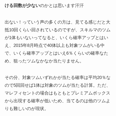
ける回数が少ない
のかとは思います汗汗
出ない！っていう声の多くの方は、見てる感じだと大
抵10回くらい回されているのですが、スキルマのツム
が1体もいないってなると、いくら確率アップとはい
え、2015年8月時点で40体以上も対象ツムがいる中
で、いくら確率アップとはいえ6％くらいの確率なた
め、狙ったツムなかなか当たりません。
その分、対象ツムいずれかが当たる確率は平均20％な
ので5回回せば1体は対象のツムが当たる計算。ただ、
マレフィセントの場合はもともとプレミアムボックス
から出現する確率が低いため、当てるのは他のツムよ
りも難しいのが現状。