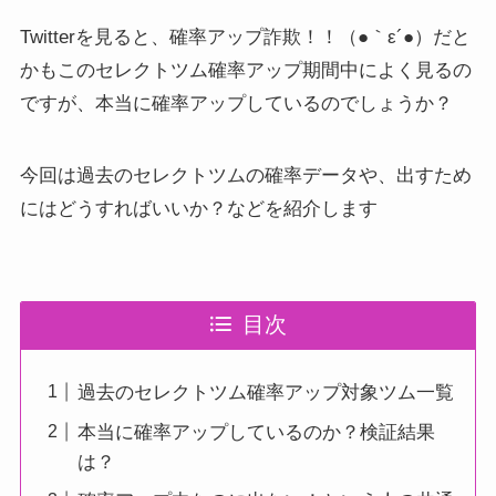
Twitterを見ると、確率アップ詐欺！！（●｀ε´●）だと
かもこのセレクトツム確率アップ期間中によく見るの
ですが、本当に確率アップしているのでしょうか？
今回は過去のセレクトツムの確率データや、出すため
にはどうすればいいか？などを紹介します
目次
過去のセレクトツム確率アップ対象ツム一覧
本当に確率アップしているのか？検証結果
は？