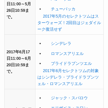
日11:00～5月
チューバッカ
26日10:59ま
2017年5月のセレクトツムはス
で。
ターウォーズ！2回目はジェダイル
ーク復活せず
シンデレラ
2017年6月17
ロマンスアリエル
日11:00～6月
ブライドラプンツエル
20日10:59ま
2017年6月セレクトツムの対象
で。
はシンデレラ・ブライドラプンツ
ェル・ロマンスアリエル
ジャック・スパロウ