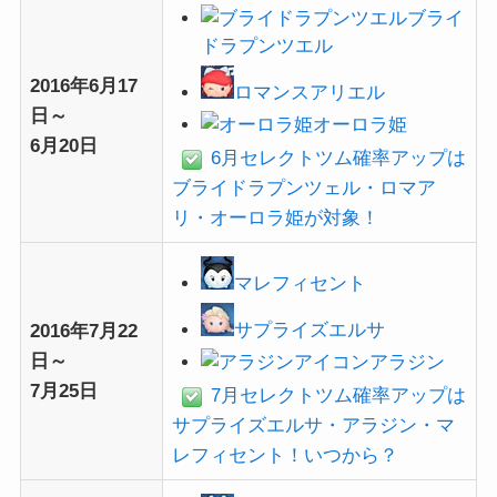
ブライ
ドラプンツエル
2016年6月17
ロマンスアリエル
日～
オーロラ姫
6月20日
6月セレクトツム確率アップは
ブライドラプンツェル・ロマア
リ・オーロラ姫が対象！
マレフィセント
サプライズエルサ
2016年7月22
日～
アラジン
7月25日
7月セレクトツム確率アップは
サプライズエルサ・アラジン・マ
レフィセント！いつから？