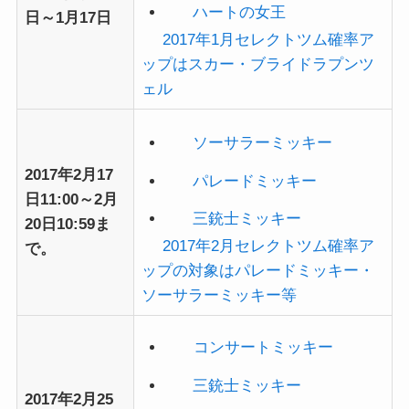
ハートの女王
日～1月17日
2017年1月セレクトツム確率
アップはスカー・ブライドラプン
ツェル
ソーサラーミッキー
2017年2月17
パレードミッキー
日11:00～2月
三銃士ミッキー
20日10:59ま
2017年2月セレクトツム確率ア
で。
ップの対象はパレードミッキー・
ソーサラーミッキー等
コンサートミッキー
三銃士ミッキー
2017年2月25