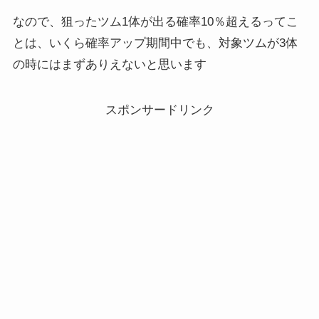
なので、狙ったツム1体が出る確率10％超えるってこ
とは、いくら確率アップ期間中でも、対象ツムが3体
の時にはまずありえないと思います
スポンサードリンク