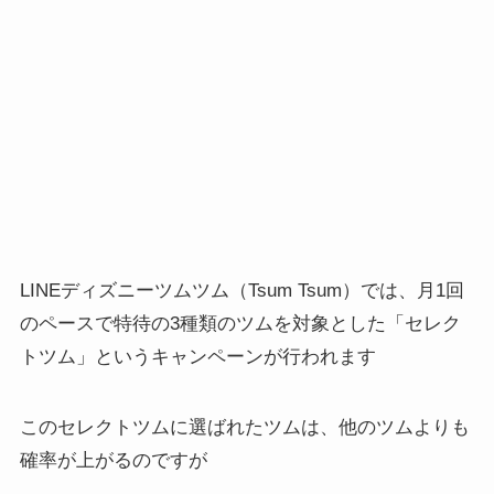
LINEディズニーツムツム（Tsum Tsum）では、月1回
のペースで特待の3種類のツムを対象とした「セレク
トツム」というキャンペーンが行われます
このセレクトツムに選ばれたツムは、他のツムよりも
確率が上がるのですが