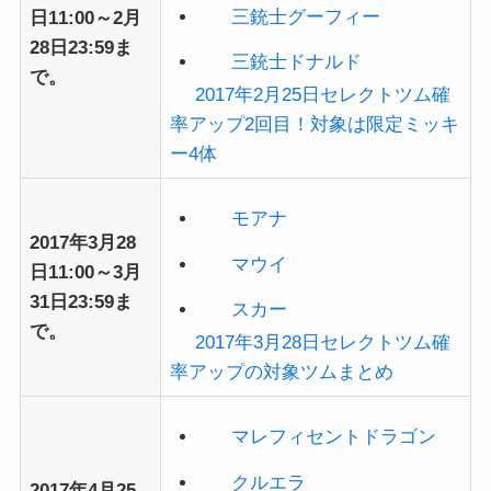
三銃士グーフィー
日11:00～2月
28日23:59ま
三銃士ドナルド
で。
2017年2月25日セレクトツム確
率アップ2回目！対象は限定ミッキ
ー4体
モアナ
2017年3月28
マウイ
日11:00～3月
31日23:59ま
スカー
で。
2017年3月28日セレクトツム確
率アップの対象ツムまとめ
マレフィセントドラゴン
クルエラ