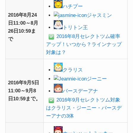
ハチプー
2016年8月24
ジャスミン
日11:00～8月
トリトン王
26日10:59ま
2016年8月セレクトツム確率
で
アップ！いつから？ラインナップ
対象は？
クラリス
ジーニー
2016年9月5日
11:00～9月8
バースデーアナ
日10:59まで。
2016年9月セレクトツム対象
はクラリス・ジーニー・バースデ
ーアナの3体