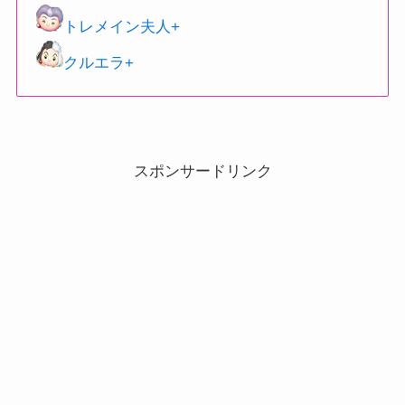
トレメイン夫人+
クルエラ+
スポンサードリンク