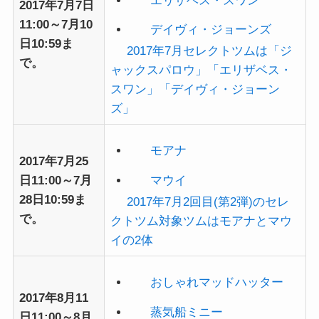
エリザベス・スワン
2017年7月7日
11:00～7月10
デイヴィ・ジョーンズ
日10:59ま
2017年7月セレクトツムは「ジ
で。
ャックスパロウ」「エリザベス・
スワン」「デイヴィ・ジョーン
ズ」
モアナ
2017年7月25
マウイ
日11:00～7月
28日10:59ま
2017年7月2回目(第2弾)のセレ
で。
クトツム対象ツムはモアナとマウ
イの2体
おしゃれマッドハッター
2017年8月11
蒸気船ミニー
日11:00～8月