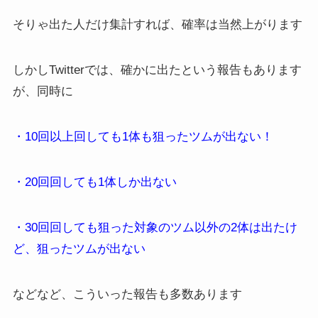
そりゃ出た人だけ集計すれば、確率は当然上がります
しかしTwitterでは、確かに出たという報告もあります
が、同時に
・10回以上回しても1体も狙ったツムが出ない！
・20回回しても1体しか出ない
・30回回しても狙った対象のツム以外の2体は出たけ
ど、狙ったツムが出ない
などなど、こういった報告も多数あります