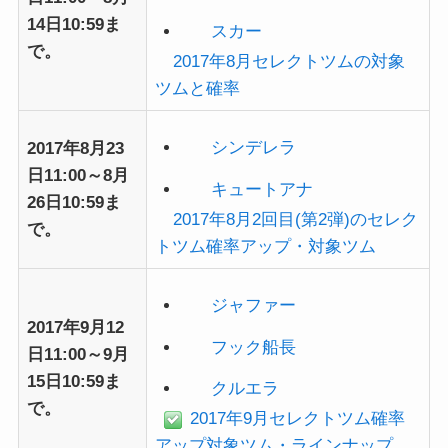
14日10:59ま
スカー
で。
2017年8月セレクトツムの対象
ツムと確率
シンデレラ
2017年8月23
日11:00～8月
キュートアナ
26日10:59ま
2017年8月2回目(第2弾)のセレク
で。
トツム確率アップ・対象ツム
ジャファー
2017年9月12
フック船長
日11:00～9月
15日10:59ま
クルエラ
で。
2017年9月セレクトツム確率
アップ対象ツム・ラインナップ