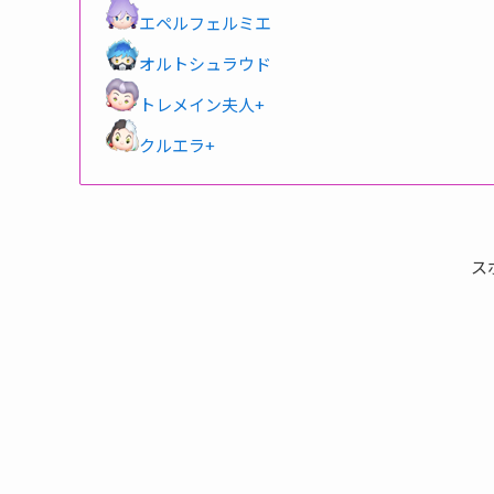
エペルフェルミエ
オルトシュラウド
トレメイン夫人+
クルエラ+
ス