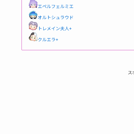
エペルフェルミエ
オルトシュラウド
トレメイン夫人+
クルエラ+
ス