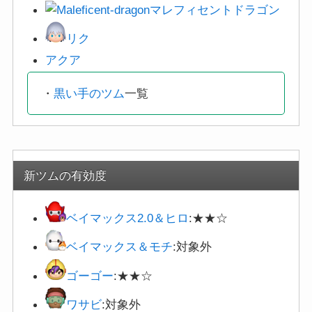
マレフィセントドラゴン
リク
アクア
・
黒い手のツム
一覧
新ツムの有効度
ベイマックス2.0＆ヒロ
:★★☆
ベイマックス＆モチ
:対象外
ゴーゴー
:★★☆
ワサビ
:対象外