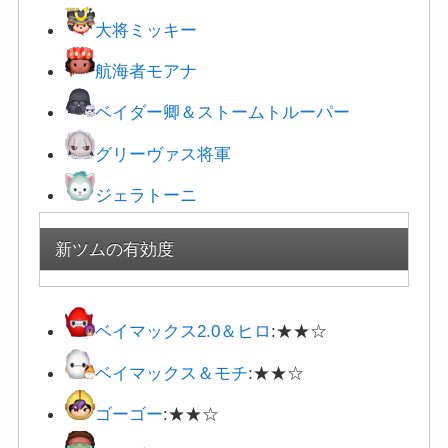
大将ミッキー
航海者モアナ
ベイダー卿＆
ストームトルーパー
グリーヴァス将軍
ジェラトーニ
新ツムの有効度
ベイマックス2.0＆ヒロ
:★★☆
ベイマックス＆モチ
:★★☆
ゴーゴー
:★★☆