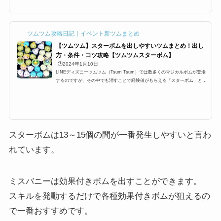
ターボムは周りのツムを巻き込んで消すっていう通常のボムの効果ももちろ
んなのですが、スターボムの場合は経験値が10ptも加算されますスターボム
の発生条件の個数は、11～18個...
ツムツム攻略日記｜イベント新ツムまとめ
【ツムツム】スターボムを出しやすいツムまとめ！出し
方・条件・コツ攻略【ツムツムスターボム】
🕒️2024年1月10日
LINEディズニーツムツム（Tsum Tsum）では数多くのマジカルボムが登場
するのですが、その中でも消すことで経験値がもらえる「スターボム」とい
うボムが登場します。ビンゴやイベントでもツムツムスターボムのミッショ
ンがあり、2個、3個、8個、白い手、イニシャルBなどの指定があります。
ここでは、スターボムツムツムが出やすいツム・出し方の条件・効率良く出
すためのコツをまとめました。是非参考にしてみてください！スターボムが
出やすいツム一覧と出し方のコツそれでは、ツムツムにおけるスターボムの
出しやすいツム一覧や出し方...
スターボムは13～15個の間が一番発生しやすいと言わ
れています。
ミスバニーは効果付きボムを出すことができます。
スキルを発動するだけで各種効果付きボムが狙えるの
で一番おすすめです。