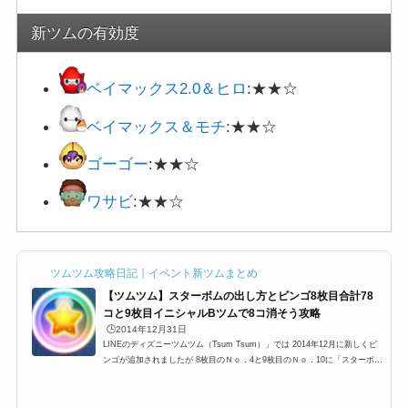
新ツムの有効度
ベイマックス2.0＆ヒロ
:★★☆
ベイマックス＆モチ
:★★☆
ゴーゴー
:★★☆
ワサビ
:★★☆
ツムツム攻略日記｜イベント新ツムまとめ
【ツムツム】スターボムの出し方とビンゴ8枚目合計78
コと9枚目イニシャルBツムで8コ消そう攻略
🕒️2014年12月31日
LINEのディズニーツムツム（Tsum Tsum）」では 2014年12月に新しくビ
ンゴが追加されましたが 8枚目のＮｏ．4と9枚目のＮｏ．10に「スターボ
ム」を出すミッションがあります。このミッションは今までのミッションと
は違い、スターボムっていう縛り付きなのですが 今回は、そんなスターボ
ムを使ったビンゴの攻略をお伝えします。スターボムの出し方のコツなどス