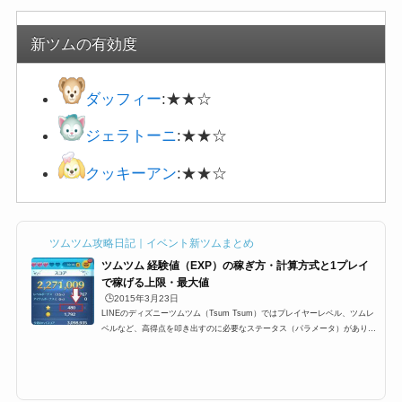
新ツムの有効度
ダッフィー
:★★☆
ジェラトーニ
:★★☆
クッキーアン
:★★☆
ツムツム攻略日記｜イベント新ツムまとめ
ツムツム 経験値（EXP）の稼ぎ方・計算方式と1プレイ
で稼げる上限・最大値
🕒️2015年3月23日
LINEのディズニーツムツム（Tsum Tsum）ではプレイヤーレベル、ツムレ
ベルなど、高得点を叩き出すのに必要なステータス（パラメータ）がありま
す。その中でも重要な要素の一つ、プレイが終わったとの結果のところに
「Exp」と表示されている「経験値」。これはプレイヤーランク（レベル）
を上げるために必要な経験値なのですが、今回はプレイヤーのレベル上げに
必要な経験値の稼ぎ方や上限などをまとめました！ツムツムの経験値（EX