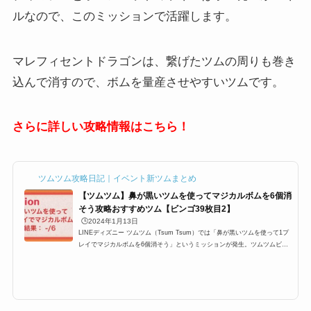
ルなので、このミッションで活躍します。
マレフィセントドラゴンは、繋げたツムの周りも巻き
込んで消すので、ボムを量産させやすいツムです。
さらに詳しい攻略情報はこちら！
ツムツム攻略日記｜イベント新ツムまとめ
【ツムツム】鼻が黒いツムを使ってマジカルボムを6個消
そう攻略おすすめツム【ビンゴ39枚目2】
🕒️2024年1月13日
LINEディズニー ツムツム（Tsum Tsum）では「鼻が黒いツムを使って1プ
レイでマジカルボムを6個消そう」というミッションが発生。ツムツムビン
ゴ39枚目2(39-2)に登場するミッションですが、ここでは「鼻が黒いツムを
使って1プレイでマジカルボムを6個消そう」の攻略にオススメのキャラクタ
ーと攻略法をまとめています。どのツムを使うと鼻が黒いツムを使って1プ
レイでマジカルボムを6個消そう、鼻が黒いツムマジカルボム6個消そう、鼻
が黒いツムマジカルボム6個を効率よく攻略できるのかぜひご覧ください。
ツムツム鼻が黒いツムを使って...