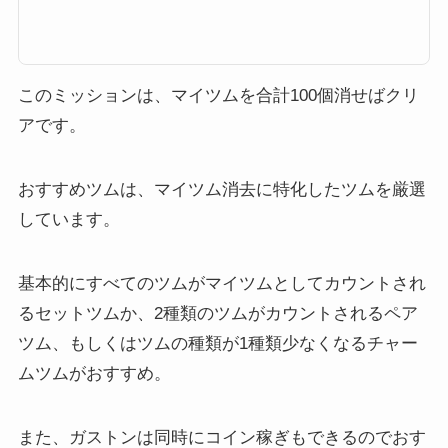
新しい機能を持ったツムが登場します。その名も「ペアツム」です。ペアツ
ムとは2つのツムがセットで使えるツムで、最大の特徴はスキルを2種類持つ
ことです。そんなペアツムとはどのようなツムか？以下でまとめています。
ツムツムペアツムの特徴スキ...
このミッションは、マイツムを合計100個消せばクリ
アです。
おすすめツムは、マイツム消去に特化したツムを厳選
しています。
基本的にすべてのツムがマイツムとしてカウントされ
るセットツムか、2種類のツムがカウントされるペア
ツム、もしくはツムの種類が1種類少なくなるチャー
ムツムがおすすめ。
また、ガストンは同時にコイン稼ぎもできるのでおす
すめ。