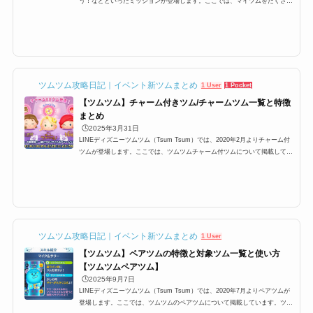
はもちろんですが、その他ツムでも十分攻略できるようにオススメツムをま
とめています。イベントやビンゴのマイツムミッションを攻略する際にお役
立てください。マイツムをたくさん消すためにはツムツムでは自分がプレイ
する際に、マイツムと呼ばれるツムを設定する必要があります。 ツムツム
にはたくさんのキャラクター...
ツムツム攻略日記｜イベント新ツムまとめ
1 User
1 Pocket
【ツムツム】チャーム付きツム/チャームツム一覧と特徴
まとめ
🕒️2025年3月31日
LINEディズニーツムツム（Tsum Tsum）では、2020年2月よりチャーム付
ツムが登場します。ここでは、ツムツムチャーム付ツムについて掲載してい
ます。ツムツムチャームツム一覧、チャームの効果などについてまとめてい
ますので是非ご覧ください。ツムツムチャーム付ツムとは2020年2月より、
ツムツムに新しい機能を持ったツムが登場します。その名も「チャーム付き
ツム/チャームツム」です。そんなチャーム付きツムとはどのようなツム
か？以下でまとめています。マイツムと一緒に消せる特別なツムチャームツ
ムとは、マイツムと一緒につな...
ツムツム攻略日記｜イベント新ツムまとめ
1 User
【ツムツム】ペアツムの特徴と対象ツム一覧と使い方
【ツムツムペアツム】
🕒️2025年9月7日
LINEディズニーツムツム（Tsum Tsum）では、2020年7月よりペアツムが
登場します。ここでは、ツムツムのペアツムについて掲載しています。ツム
ツムペアツム一覧、ペアツムのスキルの使い方などについてまとめています
ので是非ご覧ください。ツムツムペアツムとは2020年7月より、ツムツムに